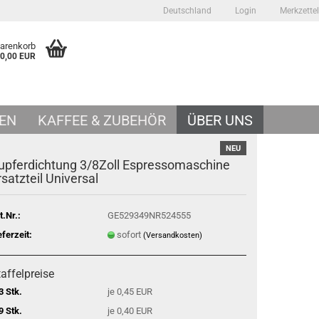
Deutschland
Login
Merkzettel
Warenkorb
0,00 EUR
EN
KAFFEE & ZUBEHÖR
ÜBER UNS
NEU
upferdichtung 3/8Zoll Espressomaschine
rsatzteil Universal
t.Nr.:
GE529349NR524555
eferzeit:
sofort
(Versandkosten)
affelpreise
3 Stk.
je 0,45 EUR
9 Stk.
je 0,40 EUR