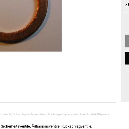
> 
äsionsventile,Rückschlagventile,Kesselverschraubungen Espressomaschinen,Ersatzteil,Reparatur
e, Sicherheitsventile, Ädhäsionsventile, Rückschlagventile,