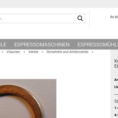
Suche...
Ihr 
ILE
ESPRESSOMASCHINEN
ESPRESSOMÜHL
»
»
»
»
Visacrem
Ventile
Sicherheits und Anfahrventile
K
E
Ar
Li
St
1-
4-