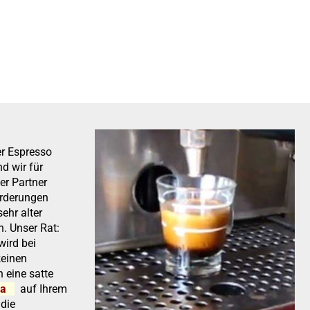
er Espresso
d wir für
er Partner
orderungen
sehr alter
. Unser Rat:
ird bei
keinen
n eine satte
ma
auf Ihrem
 die