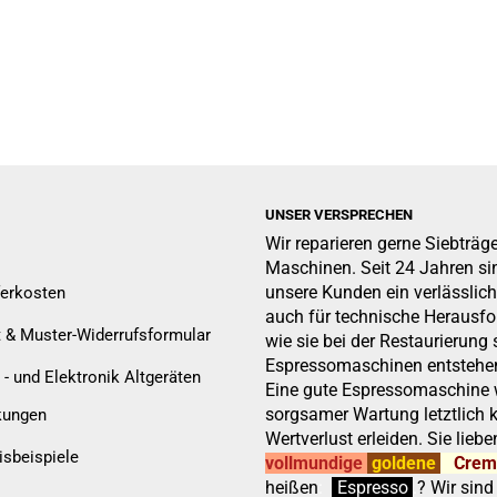
UNSER VERSPRECHEN
Wir reparieren gerne Siebträg
Maschinen. Seit 24 Jahren sin
unsere Kunden ein verlässlich
ferkosten
auch für technische Herausf
t & Muster-Widerrufsformular
wie sie bei der Restaurierung 
Espressomaschinen entstehen
 - und Elektronik Altgeräten
Eine gute Espressomaschine w
sorgsamer Wartung letztlich 
kungen
Wertverlust erleiden. Sie liebe
isbeispiele
vollmundige
goldene
Cre
heißen
:
''
Espresso
.
.
?
Wir sind