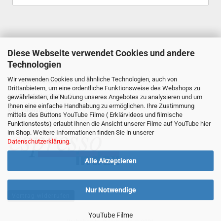
Diese Webseite verwendet Cookies und andere
ESPRESSOINDEX
Technologien
Reiner Schiefler
Wir verwenden Cookies und ähnliche Technologien, auch von
Tel. 0201/87898333
Drittanbietern, um eine ordentliche Funktionsweise des Webshops zu
espressoindex
@gmx.de
gewährleisten, die Nutzung unseres Angebotes zu analysieren und um
Ihnen eine einfache Handhabung zu ermöglichen. Ihre Zustimmung
Mathildenstr. 29
mittels des Buttons YouTube Filme ( Erklärvideos und filmische
Funktionstests) erlaubt Ihnen die Ansicht unserer Filme auf YouTube hier
45130 Essen
im Shop. Weitere Informationen finden Sie in unserer
Datenschutzerklärung
.
Alle Akzeptieren
Nur Notwendige
Vertrag widerrufen
YouTube Filme