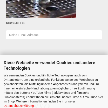
NEWSLETTER
Diese Webseite verwendet Cookies und andere
ESPRESSOINDEX
Technologien
Reiner Schiefler
Wir verwenden Cookies und ähnliche Technologien, auch von
Tel. 0201/87898333
Drittanbietern, um eine ordentliche Funktionsweise des Webshops zu
espressoindex
@gmx.de
gewährleisten, die Nutzung unseres Angebotes zu analysieren und um
Ihnen eine einfache Handhabung zu ermöglichen. Ihre Zustimmung
Mathildenstr. 29
mittels des Buttons YouTube Filme ( Erklärvideos und filmische
Funktionstests) erlaubt Ihnen die Ansicht unserer Filme auf YouTube hier
45130 Essen
im Shop. Weitere Informationen finden Sie in unserer
Datenschutzerklärung
.