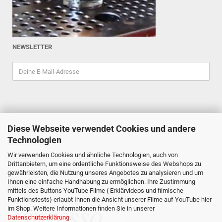
NEWSLETTER
Diese Webseite verwendet Cookies und andere
ESPRESSOINDEX
Technologien
Reiner Schiefler
Wir verwenden Cookies und ähnliche Technologien, auch von
Tel. 0201/87898333
Drittanbietern, um eine ordentliche Funktionsweise des Webshops zu
espressoindex
@gmx.de
gewährleisten, die Nutzung unseres Angebotes zu analysieren und um
Ihnen eine einfache Handhabung zu ermöglichen. Ihre Zustimmung
Mathildenstr. 29
mittels des Buttons YouTube Filme ( Erklärvideos und filmische
Funktionstests) erlaubt Ihnen die Ansicht unserer Filme auf YouTube hier
45130 Essen
im Shop. Weitere Informationen finden Sie in unserer
Datenschutzerklärung
.