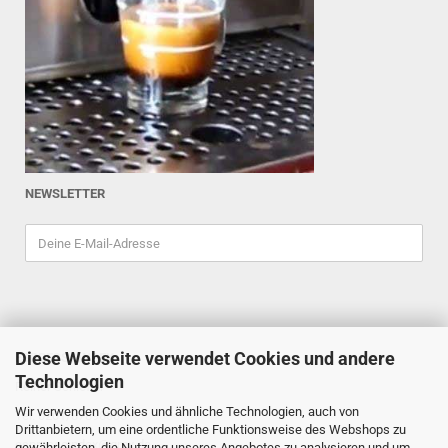
NEWSLETTER
Diese Webseite verwendet Cookies und andere
ESPRESSOINDEX
Technologien
Reiner Schiefler
Wir verwenden Cookies und ähnliche Technologien, auch von
Tel. 0201/87898333
Drittanbietern, um eine ordentliche Funktionsweise des Webshops zu
espressoindex
@gmx.de
gewährleisten, die Nutzung unseres Angebotes zu analysieren und um