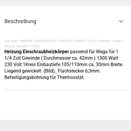
Beschreibung
tags: Wega, +VIBIEMME, +DOMOBARSUPER, +DOSAPLUS, +KOMETA, + LOLLO, +Vibiemme, +Wega, +
Heizung,+ Heizstab,+ 1-1/4Zoll,
Heizung Einschraubheizkörper
passend für Wega für 1
1/4 Zoll Gewinde ( Durchmesser ca. 42mm ) 1300 Watt
230 Volt 1Kreis Einbautiefe 105/110mm ca. 30mm Breite.
Liegend gewickelt (Bild), Flachstecker 6,3mm.
Befestigungsbohrung für Thermosstat.