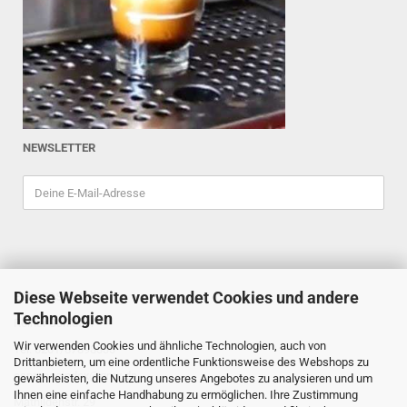
NEWSLETTER
Diese Webseite verwendet Cookies und andere
ESPRESSOINDEX
Technologien
Reiner Schiefler
Wir verwenden Cookies und ähnliche Technologien, auch von
Tel. 0201/87898333
Drittanbietern, um eine ordentliche Funktionsweise des Webshops zu
espressoindex
@gmx.de
gewährleisten, die Nutzung unseres Angebotes zu analysieren und um
Ihnen eine einfache Handhabung zu ermöglichen. Ihre Zustimmung
Mathildenstr. 29