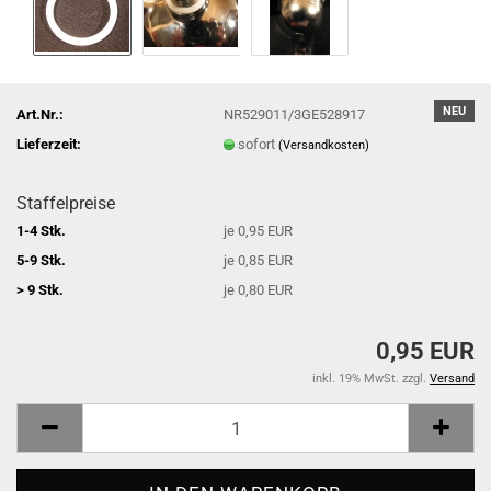
NEU
Art.Nr.:
NR529011/3GE528917
Lieferzeit:
sofort
(Versandkosten)
Staffelpreise
1-4 Stk.
je 0,95 EUR
5-9 Stk.
je 0,85 EUR
> 9 Stk.
je 0,80 EUR
0,95 EUR
inkl. 19% MwSt. zzgl.
Versand