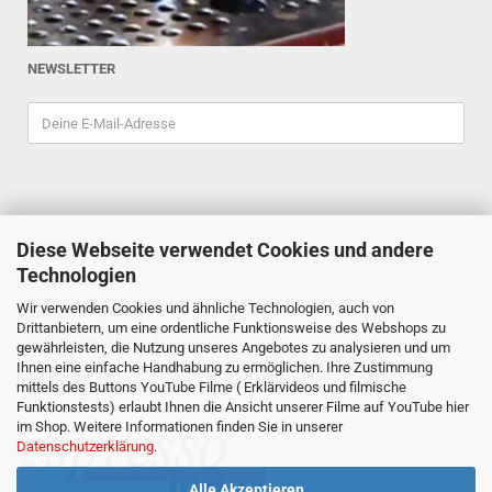
NEWSLETTER
Diese Webseite verwendet Cookies und andere
ESPRESSOINDEX
Technologien
Reiner Schiefler
Wir verwenden Cookies und ähnliche Technologien, auch von
Tel. 0201/87898333
Drittanbietern, um eine ordentliche Funktionsweise des Webshops zu
espressoindex
@gmx.de
gewährleisten, die Nutzung unseres Angebotes zu analysieren und um
Ihnen eine einfache Handhabung zu ermöglichen. Ihre Zustimmung
Mathildenstr. 29
mittels des Buttons YouTube Filme ( Erklärvideos und filmische
Funktionstests) erlaubt Ihnen die Ansicht unserer Filme auf YouTube hier
45130 Essen
im Shop. Weitere Informationen finden Sie in unserer
Datenschutzerklärung
.
Alle Akzeptieren