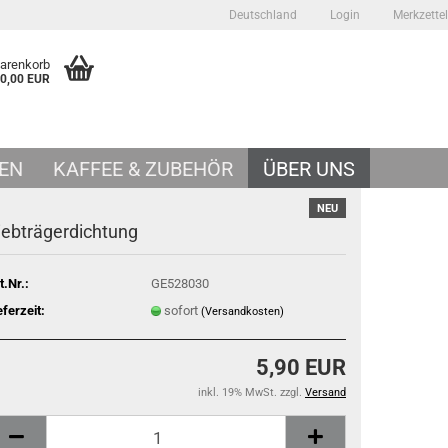
Deutschland
Login
Merkzettel
Warenkorb
0,00 EUR
EN
KAFFEE & ZUBEHÖR
ÜBER UNS
NEU
iebträgerdichtung
t.Nr.:
GE528030
eferzeit:
sofort
(Versandkosten)
5,90 EUR
inkl. 19% MwSt. zzgl.
Versand