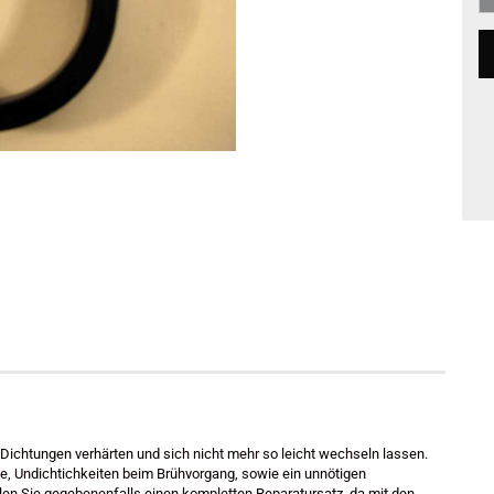
 Dichtungen verhärten und sich nicht mehr so leicht wechseln lassen.
e, Undichtichkeiten beim Brühvorgang, sowie ein unnötigen
len Sie gegebenenfalls einen kompletten Reparatursatz, da mit den