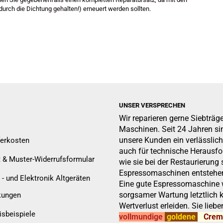
urch die Dichtung gehalten!) erneuert werden sollten.
UNSER VERSPRECHEN
Wir reparieren gerne Siebträg
Maschinen. Seit 24 Jahren sin
unsere Kunden ein verlässlich
ferkosten
auch für technische Herausf
t & Muster-Widerrufsformular
wie sie bei der Restaurierung 
Espressomaschinen entstehen
 - und Elektronik Altgeräten
Eine gute Espressomaschine w
sorgsamer Wartung letztlich 
kungen
Wertverlust erleiden. Sie liebe
isbeispiele
vollmundige
goldene
Cre