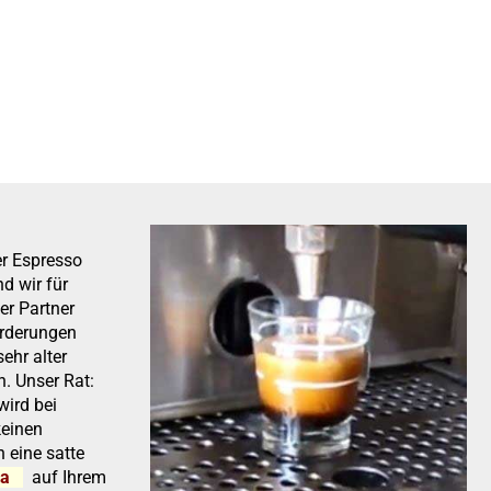
er Espresso
d wir für
er Partner
orderungen
sehr alter
. Unser Rat:
ird bei
keinen
n eine satte
ma
auf Ihrem