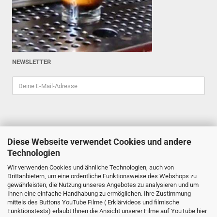
NEWSLETTER
Diese Webseite verwendet Cookies und andere
ESPRESSOINDEX
Technologien
Reiner Schiefler
Wir verwenden Cookies und ähnliche Technologien, auch von
Tel. 0201/87898333
Drittanbietern, um eine ordentliche Funktionsweise des Webshops zu
espressoindex
@gmx.de
gewährleisten, die Nutzung unseres Angebotes zu analysieren und um
Ihnen eine einfache Handhabung zu ermöglichen. Ihre Zustimmung
Mathildenstr. 29
mittels des Buttons YouTube Filme ( Erklärvideos und filmische
Funktionstests) erlaubt Ihnen die Ansicht unserer Filme auf YouTube hier
45130 Essen