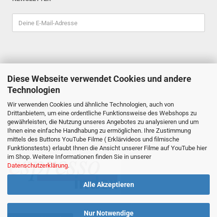
Diese Webseite verwendet Cookies und andere
ESPRESSOINDEX
Technologien
Reiner Schiefler
Wir verwenden Cookies und ähnliche Technologien, auch von
Tel. 0201/87898333
Drittanbietern, um eine ordentliche Funktionsweise des Webshops zu
espressoindex
@gmx.de
gewährleisten, die Nutzung unseres Angebotes zu analysieren und um
Ihnen eine einfache Handhabung zu ermöglichen. Ihre Zustimmung
Mathildenstr. 29
mittels des Buttons YouTube Filme ( Erklärvideos und filmische
Funktionstests) erlaubt Ihnen die Ansicht unserer Filme auf YouTube hier
45130 Essen
im Shop. Weitere Informationen finden Sie in unserer
Datenschutzerklärung
.
Alle Akzeptieren
Nur Notwendige