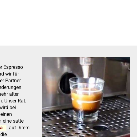
er Espresso
d wir für
er Partner
orderungen
sehr alter
. Unser Rat:
ird bei
keinen
n eine satte
ma
auf Ihrem
 die