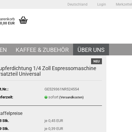
Deutschland
Login
Merkzettel
Warenkorb
0,00 EUR
EN
KAFFEE & ZUBEHÖR
ÜBER UNS
NEU
upferdichtung 1/4 Zoll Espressomaschine
rsatzteil Universal
t.Nr.:
GE529361NR524554
eferzeit:
sofort
(Versandkosten)
affelpreise
3 Stk.
je 0,45 EUR
9 Stk.
je 0,39 EUR