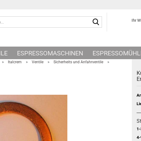
Suche...
Ihr 
ILE
ESPRESSOMASCHINEN
ESPRESSOMÜHL
»
»
»
»
Italcrem
Ventile
Sicherheits und Anfahrventile
K
E
Ar
Li
St
1-
4-