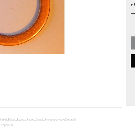
> 
,Cimbali,Elektra,Expobar,Faema,Gaggia,Marzocco,NuovaSimonelli,
,Reparatur