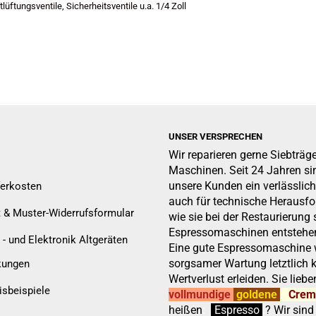
lüftungsventile, Sicherheitsventile u.a. 1/4 Zoll
UNSER VERSPRECHEN
Wir reparieren gerne Siebträg
Maschinen. Seit 24 Jahren sin
unsere Kunden ein verlässlich
ferkosten
auch für technische Herausf
t & Muster-Widerrufsformular
wie sie bei der Restaurierung 
Espressomaschinen entstehen
 - und Elektronik Altgeräten
Eine gute Espressomaschine w
sorgsamer Wartung letztlich 
kungen
Wertverlust erleiden. Sie liebe
isbeispiele
vollmundige
goldene
Cre
heißen
:
''
Espresso
.
.
?
Wir sind