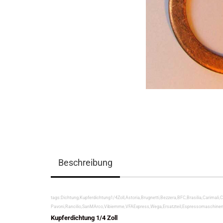
Beschreibung
tags:Dichtung,Kupferdichtung1/4Zoll,Astoria,Brugnetti,Bezzera,BFC,Brasilia,Carimali
Pavoni,Rancilio,SanMArco,Vibiemme,VFAExpress,Wega,Ersatzteil,Espressomaschinen
Kupferdichtung 1/4 Zoll