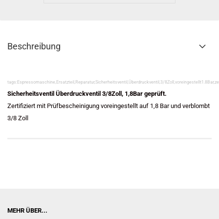
Beschreibung
tags:Espressomaschine,Ersatzteil,Reparatur,Sicherheitsventil,Überdruckventil,3/8Zoll,voreingestellt1.8Bar,zert
Sicherheitsventil Überdruckventil 3/8Zoll, 1,8Bar geprüft.
Zertifiziert mit Prüfbescheinigung voreingestellt auf 1,8 Bar und verblombt
3/8 Zoll
MEHR ÜBER...