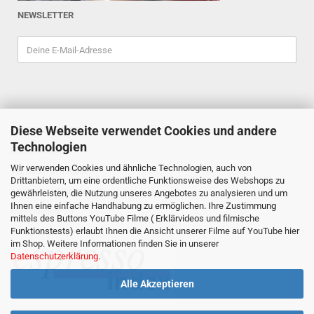
NEWSLETTER
Diese Webseite verwendet Cookies und andere
ESPRESSOINDEX
Technologien
Reiner Schiefler
Wir verwenden Cookies und ähnliche Technologien, auch von
Tel. 0201/87898333
Drittanbietern, um eine ordentliche Funktionsweise des Webshops zu
espressoindex
@gmx.de
gewährleisten, die Nutzung unseres Angebotes zu analysieren und um
Ihnen eine einfache Handhabung zu ermöglichen. Ihre Zustimmung
Mathildenstr. 29
mittels des Buttons YouTube Filme ( Erklärvideos und filmische
Funktionstests) erlaubt Ihnen die Ansicht unserer Filme auf YouTube hier
45130 Essen
im Shop. Weitere Informationen finden Sie in unserer
Datenschutzerklärung
.
Alle Akzeptieren