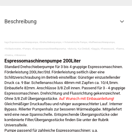
Beschreibung
tags:Espressomaschinenpumpe, +Drehschieberpumpe, + Volumetrische Pumpe, +Kaffeemaschinenpumpe,
+Vollautomaten, +Pumpe, +ErspressomaschinenReparartur, +Astoria, +La Cimbali, +Gaggia, +Francesconi, +Faema,
+Elektra, +Vibiemme
Espressomaschinenpumpe 200Liter
Standard Drehschieberpumpe für 3 bis 4 gruppige Espressomaschinen.
Förderleistung 200Liter/Std. Förderleistung seitlich über eine
Schlitzverschraubung im Betrieb einstellbar. Günstiger einzustellender
Druck ca. 9 Bar. Schellenanschluss 48mm mit Zapfen ca. 10/4,5mm.
Einbautiefe 82mm. Anschlüsse 3/8 Zoll innen. Passend für 3 - 4 gruppige
Espressomaschinen. Drehrichtung und Flussrichtung gekennzeichnet.
Ohne 3/8 Zoll Übergangsstücke.
Auf Wunsch mit Einbauanleitung!
Gleichmäßiger Druckaufbau und ruhiger ausgewuchteter Lauf. Interner
Bypass. Rilierter Pumpenhals zur besseren Wärmeabgabe. Mitgeliefert
wird eine neue
Spannschelle
.
Entsprechende Übergangsstücke oder
kombinierte Filter/Übergangsstücke finden Sie unter der Rubrik
Universalteile.
Pumpe passend für zahlreiche Espressomaschinen: u.a.