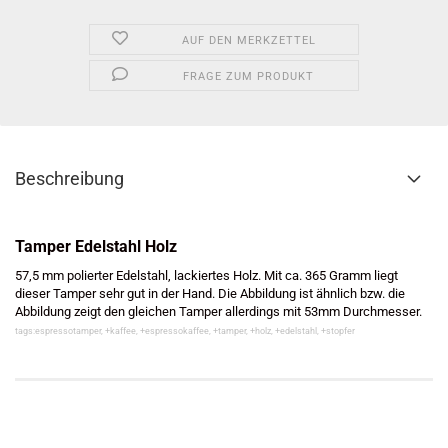
AUF DEN MERKZETTEL
FRAGE ZUM PRODUKT
Beschreibung
Tamper Edelstahl Holz
57,5 mm polierter Edelstahl, lackiertes Holz. Mit ca. 365 Gramm liegt
dieser Tamper sehr gut in der Hand. Die Abbildung ist ähnlich bzw. die
Abbildung zeigt den gleichen Tamper allerdings mit 53mm Durchmesser.
tags:espressotamper, +kaffee, +espressokaffee, +tamper, +holz, +edelstahl, +stopfer