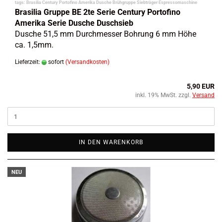
tags: Brasilia Century Portofino Amerika Dusche Brühgruppe Siebträger Espressomaschine
Brasilia Gruppe BE 2te
Serie
Century Portofino
Amerika
Serie Dusche Duschsieb
Dusche 51,5 mm Durchmesser Bohrung 6 mm Höhe
ca. 1,5mm.
Lieferzeit:
sofort
(Versandkosten)
5,90 EUR
inkl. 19% MwSt. zzgl.
Versand
IN DEN WARENKORB
NEU