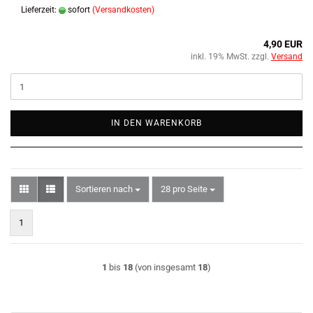
Lieferzeit:
sofort
(Versandkosten)
4,90 EUR
inkl. 19% MwSt. zzgl.
Versand
IN DEN WARENKORB
Sortieren nach
pro Seite
Sortieren nach
28 pro Seite
1
1
bis
18
(von insgesamt
18
)