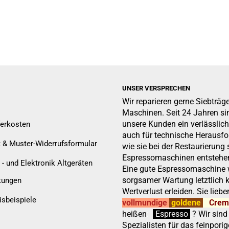
UNSER VERSPRECHEN
Wir reparieren gerne Siebträg
Maschinen. Seit 24 Jahren sin
unsere Kunden ein verlässlich
ferkosten
auch für technische Herausf
t & Muster-Widerrufsformular
wie sie bei der Restaurierung 
Espressomaschinen entstehen
 - und Elektronik Altgeräten
Eine gute Espressomaschine w
sorgsamer Wartung letztlich 
kungen
Wertverlust erleiden. Sie liebe
isbeispiele
vollmundige
goldene
Cre
heißen
:
''
Espresso
.
.
?
Wir sind
Spezialisten für das feinporig