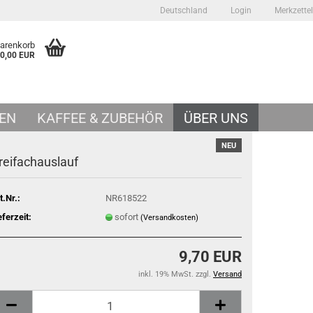
Deutschland
Login
Merkzettel
Warenkorb
0,00 EUR
EN
KAFFEE & ZUBEHÖR
ÜBER UNS
NEU
reifachauslauf
t.Nr.:
NR618522
eferzeit:
sofort
(Versandkosten)
9,70 EUR
inkl. 19% MwSt. zzgl.
Versand