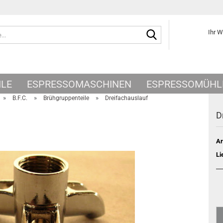
Suche...
Ihr 
ILE
ESPRESSOMASCHINEN
ESPRESSOMÜHL
»
»
»
B.F.C.
Brühgruppenteile
Dreifachauslauf
D
Ar
Li