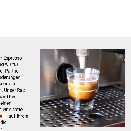
er Espresso
d wir für
er Partner
orderungen
sehr alter
. Unser Rat:
ird bei
keinen
n eine satte
ma
auf Ihrem
 die
e