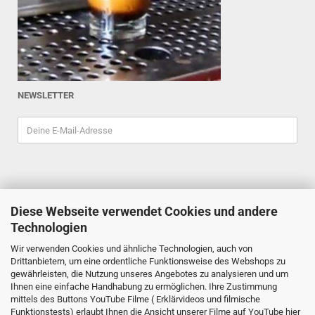
NEWSLETTER
Diese Webseite verwendet Cookies und andere
ESPRESSOINDEX
Technologien
Reiner Schiefler
Wir verwenden Cookies und ähnliche Technologien, auch von
Tel. 0201/87898333
Drittanbietern, um eine ordentliche Funktionsweise des Webshops zu
espressoindex
@gmx.de
gewährleisten, die Nutzung unseres Angebotes zu analysieren und um
Ihnen eine einfache Handhabung zu ermöglichen. Ihre Zustimmung
Mathildenstr. 29
mittels des Buttons YouTube Filme ( Erklärvideos und filmische
Funktionstests) erlaubt Ihnen die Ansicht unserer Filme auf YouTube hier
45130 Essen