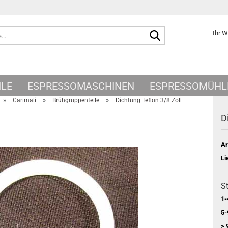
Suche...
Ihr 
ILE
ESPRESSOMASCHINEN
ESPRESSOMÜHL
»
»
»
Carimali
Brühgruppenteile
Dichtung Teflon 3/8 Zoll
D
Ar
Li
St
1-
5-
> 