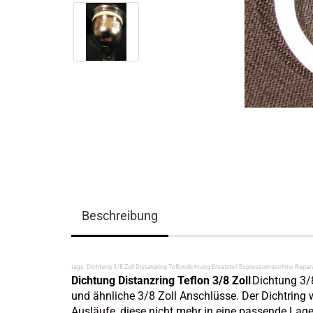
Beschreibung
tags: Dichtung 3/8 Zoll Distanzring Teflondichtung Ersatzteil Espressomaschine Repar
Dichtung Distanzring Teflon 3/8 Zoll
Dichtung 3/
.
und ähnliche 3/8 Zoll Anschlüsse. Der Dichtring
Ausläufe, diese nicht mehr in eine passende Lag