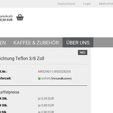
Deutschland
Login
Merkzettel
Warenkorb
0,00 EUR
EN
KAFFEE & ZUBEHÖR
ÜBER UNS
NEU
ichtung Teflon 3/8 Zoll
t.Nr.:
NR529011/3GE528205
eferzeit:
sofort
(Versandkosten)
affelpreise
4 Stk.
je 0,95 EUR
9 Stk.
je 0,85 EUR
9 Stk.
je 0,80 EUR