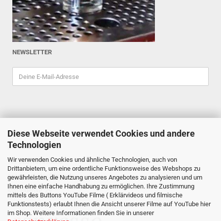
NEWSLETTER
Diese Webseite verwendet Cookies und andere
ESPRESSOINDEX
Technologien
Reiner Schiefler
Wir verwenden Cookies und ähnliche Technologien, auch von
Tel. 0201/87898333
Drittanbietern, um eine ordentliche Funktionsweise des Webshops zu
espressoindex
@gmx.de
gewährleisten, die Nutzung unseres Angebotes zu analysieren und um
Ihnen eine einfache Handhabung zu ermöglichen. Ihre Zustimmung
Mathildenstr. 29
mittels des Buttons YouTube Filme ( Erklärvideos und filmische
Funktionstests) erlaubt Ihnen die Ansicht unserer Filme auf YouTube hier
45130 Essen
im Shop. Weitere Informationen finden Sie in unserer