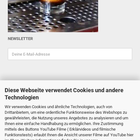
NEWSLETTER
Diese Webseite verwendet Cookies und andere
ESPRESSOINDEX
Technologien
Reiner Schiefler
Wir verwenden Cookies und ähnliche Technologien, auch von
Tel. 0201/87898333
Drittanbietern, um eine ordentliche Funktionsweise des Webshops zu
espressoindex
@gmx.de
gewährleisten, die Nutzung unseres Angebotes zu analysieren und um
Ihnen eine einfache Handhabung zu ermöglichen. Ihre Zustimmung
Mathildenstr. 29
mittels des Buttons YouTube Filme ( Erklärvideos und filmische
Funktionstests) erlaubt Ihnen die Ansicht unserer Filme auf YouTube hier
45130 Essen