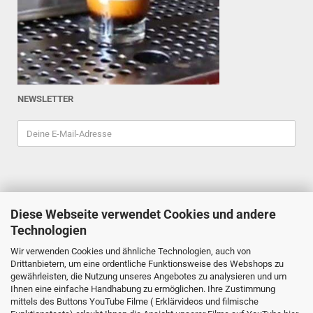
NEWSLETTER
Diese Webseite verwendet Cookies und andere
ESPRESSOINDEX
Technologien
Reiner Schiefler
Wir verwenden Cookies und ähnliche Technologien, auch von
Tel. 0201/87898333
Drittanbietern, um eine ordentliche Funktionsweise des Webshops zu
espressoindex
@gmx.de
gewährleisten, die Nutzung unseres Angebotes zu analysieren und um
Ihnen eine einfache Handhabung zu ermöglichen. Ihre Zustimmung
Mathildenstr. 29
mittels des Buttons YouTube Filme ( Erklärvideos und filmische