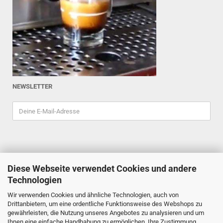
NEWSLETTER
Diese Webseite verwendet Cookies und andere
ESPRESSOINDEX
Technologien
Reiner Schiefler
Wir verwenden Cookies und ähnliche Technologien, auch von
Tel. 0201/87898333
Drittanbietern, um eine ordentliche Funktionsweise des Webshops zu
espressoindex
@gmx.de
gewährleisten, die Nutzung unseres Angebotes zu analysieren und um
Ihnen eine einfache Handhabung zu ermöglichen. Ihre Zustimmung