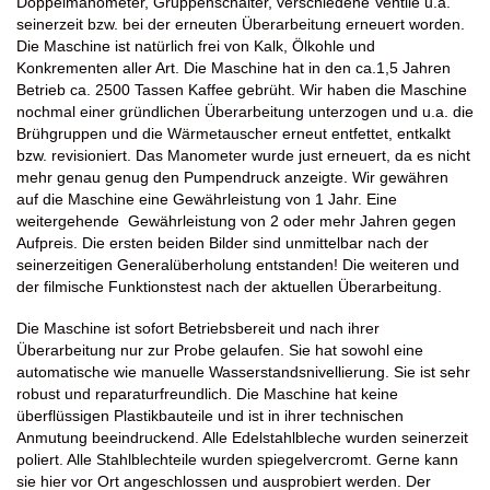
Doppelmanometer, Gruppenschalter, verschiedene Ventile u.a.
seinerzeit bzw. bei der erneuten Überarbeitung erneuert worden.
Die Maschine ist natürlich frei von Kalk, Ölkohle und
Konkrementen aller Art. Die Maschine hat in den ca.1,5 Jahren
Betrieb ca. 2500 Tassen Kaffee gebrüht. Wir haben die Maschine
nochmal einer gründlichen Überarbeitung unterzogen und u.a. die
Brühgruppen und die Wärmetauscher erneut entfettet, entkalkt
bzw. revisioniert. Das Manometer wurde just erneuert, da es nicht
mehr genau genug den Pumpendruck anzeigte. Wir gewähren
auf die Maschine eine Gewährleistung von 1 Jahr. Eine
weitergehende Gewährleistung von 2 oder mehr Jahren gegen
Aufpreis. Die ersten beiden Bilder sind unmittelbar nach der
seinerzeitigen Generalüberholung entstanden! Die weiteren und
der filmische Funktionstest nach der aktuellen Überarbeitung.
Die Maschine ist sofort Betriebsbereit und nach ihrer
Überarbeitung nur zur Probe gelaufen. Sie hat sowohl eine
automatische wie manuelle Wasserstandsnivellierung. Sie ist sehr
robust und reparaturfreundlich. Die Maschine hat keine
überflüssigen Plastikbauteile und ist in ihrer technischen
Anmutung beeindruckend. Alle Edelstahlbleche wurden seinerzeit
poliert. Alle Stahlblechteile wurden spiegelvercromt. Gerne kann
sie hier vor Ort angeschlossen und ausprobiert werden. Der