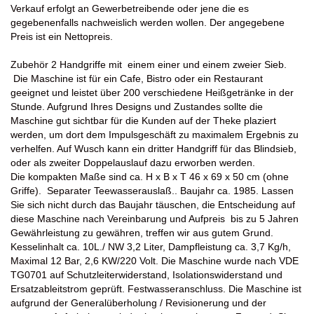
Verkauf erfolgt an Gewerbetreibende oder jene die es
gegebenenfalls nachweislich werden wollen. Der angegebene
Preis ist ein Nettopreis.
Zubehör 2 Handgriffe mit einem einer und einem zweier Sieb.
Die Maschine ist für ein Cafe, Bistro oder ein Restaurant
geeignet und leistet über 200 verschiedene Heißgetränke in der
Stunde. Aufgrund Ihres Designs und Zustandes sollte die
Maschine gut sichtbar für die Kunden auf der Theke plaziert
werden, um dort dem Impulsgeschäft zu maximalem Ergebnis zu
verhelfen. Auf Wusch kann ein dritter Handgriff für das Blindsieb,
oder als zweiter Doppelauslauf dazu erworben werden.
Die kompakten Maße sind ca. H x B x T 46 x 69 x 50 cm (ohne
Griffe). Separater Teewasserauslaß.. Baujahr ca. 1985. Lassen
Sie sich nicht durch das Baujahr täuschen, die Entscheidung auf
diese Maschine nach Vereinbarung und Aufpreis bis zu 5 Jahren
Gewährleistung zu gewähren, treffen wir aus gutem Grund.
Kesselinhalt ca. 10L./ NW 3,2 Liter, Dampfleistung ca. 3,7 Kg/h,
Maximal 12 Bar, 2,6 KW/220 Volt. Die Maschine wurde nach VDE
TG0701 auf Schutzleiterwiderstand, Isolationswiderstand und
Ersatzableitstrom geprüft. Festwasseranschluss. Die Maschine ist
aufgrund der Generalüberholung / Revisionerung und der